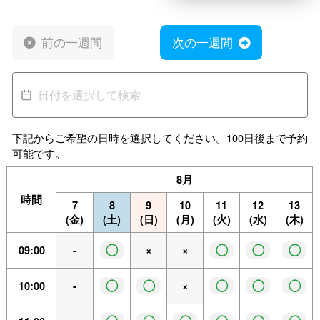
前の一週間
次の一週間
下記からご希望の日時を選択してください。100日後まで予約
可能です。
8月
時間
7
8
9
10
11
12
13
(金)
(土)
(日)
(月)
(火)
(水)
(木)
◯
◯
◯
◯
09:00
-
×
×
◯
◯
◯
◯
◯
10:00
-
×