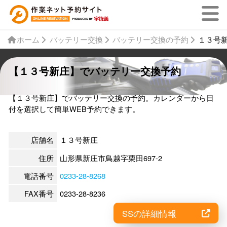
ホーム
バッテリー交換
バッテリー交換の予約
１３号
【１３号新庄】でバッテリー交換予約
【１３号新庄】でバッテリー交換の予約。カレンダーから日
付を選択して簡単WEB予約できます。
店舗名
１３号新庄
住所
山形県新庄市鳥越字栗田697-2
電話番号
0233-28-8268
FAX番号
0233-28-8236
SSの詳細情報