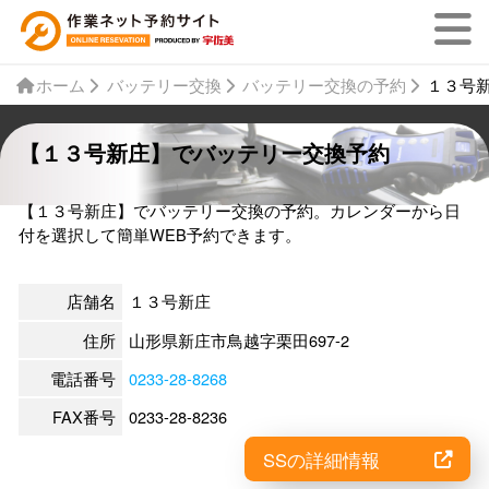
ホーム
バッテリー交換
バッテリー交換の予約
１３号
【１３号新庄】でバッテリー交換予約
【１３号新庄】でバッテリー交換の予約。カレンダーから日
付を選択して簡単WEB予約できます。
店舗名
１３号新庄
住所
山形県新庄市鳥越字栗田697-2
電話番号
0233-28-8268
FAX番号
0233-28-8236
SSの詳細情報