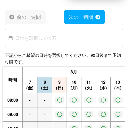
前の一週間
次の一週間
下記からご希望の日時を選択してください。90日後まで予約
可能です。
8月
時間
7
8
9
10
11
12
13
(金)
(土)
(日)
(月)
(火)
(水)
(木)
◯
◯
◯
◯
◯
08:00
-
-
◯
◯
◯
◯
◯
09:00
-
-