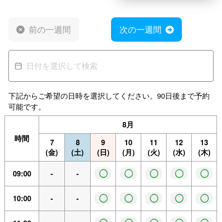
前の一週間
次の一週間
下記からご希望の日時を選択してください。90日後まで予約
可能です。
8月
時間
7
8
9
10
11
12
13
(金)
(土)
(日)
(月)
(火)
(水)
(木)
◯
◯
◯
◯
◯
09:00
-
-
◯
◯
◯
◯
◯
10:00
-
-