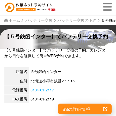
ホーム
バッテリー交換
バッテリー交換の予約
５号銭
【５号銭函インター】でバッテリー交換予約
【５号銭函インター】でバッテリー交換の予約。カレンダー
から日付を選択して簡単WEB予約できます。
店舗名
５号銭函インター
住所
北海道小樽市銭函2-17-15
電話番号
0134-61-2117
FAX番号
0134-61-2119
SSの詳細情報