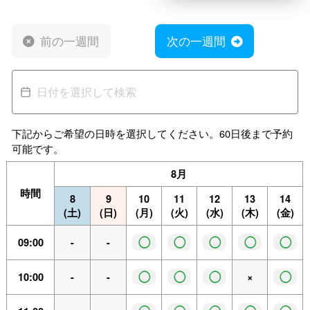
前の一週間
次の一週間
下記からご希望の日時を選択してください。60日後まで予約
可能です。
8月
時間
8
9
10
11
12
13
14
(土)
(日)
(月)
(火)
(水)
(木)
(金)
◯
◯
◯
◯
◯
09:00
-
-
◯
◯
◯
◯
10:00
-
-
×