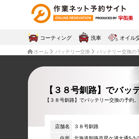
コーティング
洗車
オイル
ホーム
バッテリー交換
バッテリー交換の
【３８号釧路】でバッ
【３８号釧路】でバッテリー交換の予約。
店舗名
３８号釧路
住所
北海道釧路市星ケ浦大通5-3-3