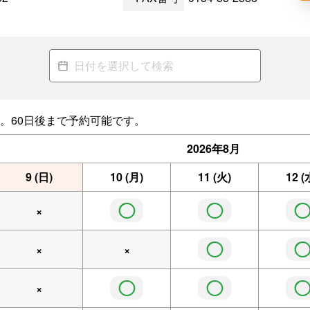
。60日後まで予約可能です。
2026年
8月
9
(日)
10
(月)
11
(火)
12
(
◯
◯
×
◯
×
×
◯
◯
×