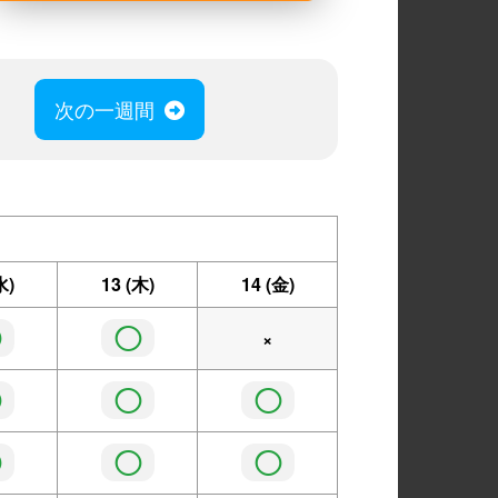
次の一週間
水)
13
(木)
14
(金)
◯
◯
×
◯
◯
◯
◯
◯
◯