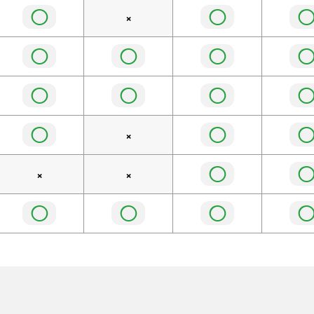
◯
◯
×
◯
◯
◯
◯
◯
◯
◯
◯
×
◯
×
×
◯
◯
◯