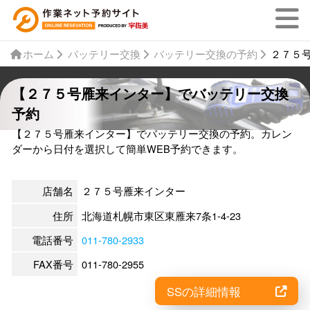
ホーム
バッテリー交換
バッテリー交換の予約
２７５
【２７５号雁来インター】でバッテリー交換
予約
【２７５号雁来インター】でバッテリー交換の予約。カレン
ダーから日付を選択して簡単WEB予約できます。
店舗名
２７５号雁来インター
住所
北海道札幌市東区東雁来7条1-4-23
電話番号
011-780-2933
FAX番号
011-780-2955
SSの詳細情報