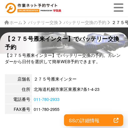
ホーム
バッテリー交換
バッテリー交換の予約
２７５
【２７５号雁来インター】でバッテリー交換
予約
【２７５号雁来インター】でバッテリー交換の予約。カレン
ダーから日付を選択して簡単WEB予約できます。
店舗名
２７５号雁来インター
住所
北海道札幌市東区東雁来7条1-4-23
電話番号
011-780-2933
FAX番号
011-780-2955
SSの詳細情報