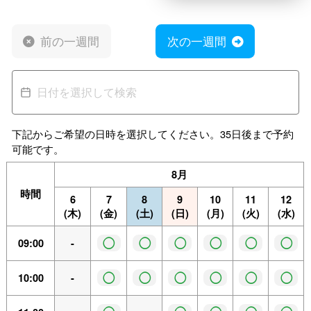
前の一週間
次の一週間
下記からご希望の日時を選択してください。35日後まで予約
可能です。
8月
時間
6
7
8
9
10
11
12
(木)
(金)
(土)
(日)
(月)
(火)
(水)
◯
◯
◯
◯
◯
◯
09:00
-
◯
◯
◯
◯
◯
◯
10:00
-