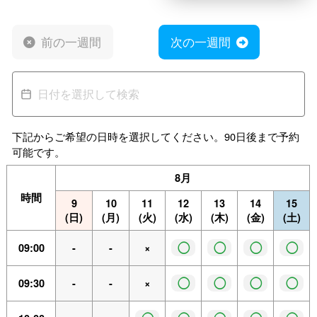
前の一週間
次の一週間
下記からご希望の日時を選択してください。90日後まで予約
可能です。
8月
時間
9
10
11
12
13
14
15
(日)
(月)
(火)
(水)
(木)
(金)
(土)
◯
◯
◯
◯
09:00
-
-
×
◯
◯
◯
◯
09:30
-
-
×