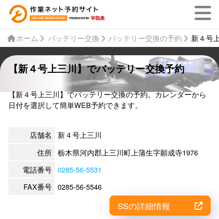
ホーム
バッテリー交換
バッテリー交換の予約
新４号
【新４号上三川】でバッテリー交換予約
【新４号上三川】でバッテリー交換の予約。カレンダーから
日付を選択して簡単WEB予約できます。
店舗名
新４号上三川
住所
栃木県河内郡上三川町上蒲生字願成寺1976
電話番号
0285-56-5531
FAX番号
0285-56-5546
SSの詳細情報