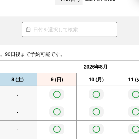
。90日後まで予約可能です。
2026年
8月
8
(土)
9
(日)
10
(月)
11
(
◯
◯
-
◯
◯
-
◯
◯
-