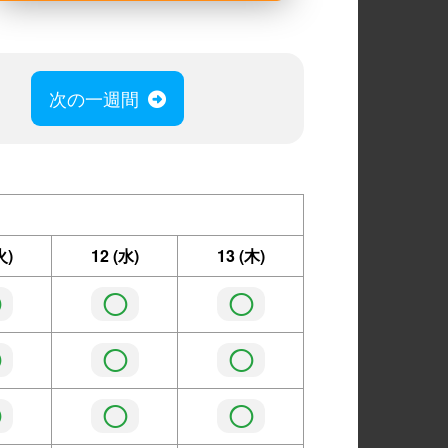
次の一週間
火)
12
(水)
13
(木)
◯
◯
◯
◯
◯
◯
◯
◯
◯