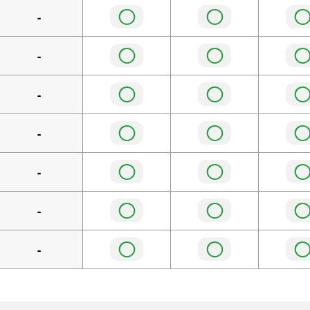
◯
◯
-
◯
◯
-
◯
◯
-
◯
◯
-
◯
◯
-
◯
◯
-
◯
◯
-