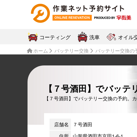
コーティング
洗車
オイル
ホーム
バッテリー交換
バッテリー交換の
【７号酒田】でバッテ
【７号酒田】でバッテリー交換の予約。カ
店舗名
７号酒田
住所
山形県酒田市京田1-6-1